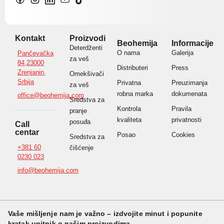
Kontakt
Proizvodi
Beohemija
Informacije
Deterdženti
O nama
Galerija
Pančevačka
za veš
84,23000
Distributeri
Press
Zrenjanin,
Omekšivači
Srbija
Privatna
Preuzimanja
za veš
robna marka
dokumenata
office@beohemija.com
Sredstva za
Kontrola
Pravila
pranje
kvaliteta
privatnosti
posuđa
Call
centar
Posao
Cookies
Sredstva za
+381 60
čišćenje
0230 023
info@beohemija.com
Vaše mišljenje nam je važno – izdvojite minut i popunite
kratak upitnik o našim proizvodima.