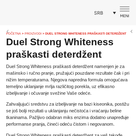
SRB
POČETNA
>
PROIZVODI
>
DUEL STRONG WHITENESS PRAŠKASTI DETERDŽENT
Duel Strong Whiteness
praškasti deterdžent
Duel Strong Whiteness praškasti deterdžent namenjen je za
mašinsko i ručno pranje, pružajući pouzdane rezultate čak i pri
nižim temperaturama. Njegova napredna formula omogućava
temeljno uklanjanje mrlja različitog porekla, uz efikasno
izbeljivanje i očuvanje svežine Vaše odeće.
Zahvaljujući sredstvu za izbeljivanje na bazi kiseonika, postižu
se još bolji rezultati u uklanjanju nečistoća i vraćanju beline
tkaninama. Pažljivo odabran miks enzima dodatno unapređuje
performanse pranja, čineći odeću čistom i negovanom.
Duel Strong Whiteness praškasti deterdžent za veš takođe