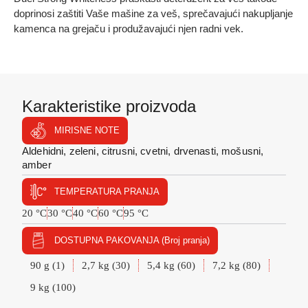
doprinosi zaštiti Vaše mašine za veš, sprečavajući nakupljanje
kamenca na grejaču i produžavajući njen radni vek.
Karakteristike proizvoda
MIRISNE NOTE
Aldehidni, zeleni, citrusni, cvetni, drvenasti, mošusni,
amber
TEMPERATURA PRANJA
20 °C
30 °C
40 °C
60 °C
95 °C
DOSTUPNA PAKOVANJA (Broj pranja)
90 g (1)
2,7 kg (30)
5,4 kg (60)
7,2 kg (80)
9 kg (100)