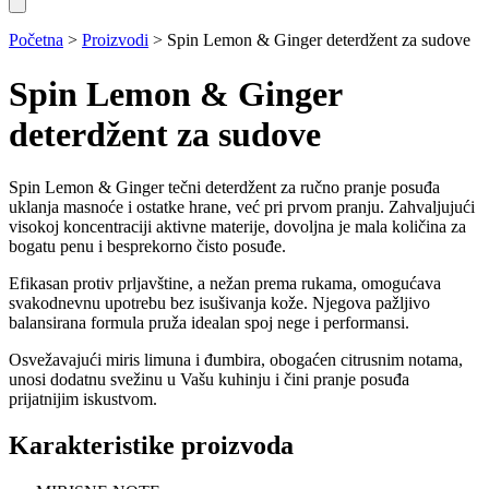
Početna
>
Proizvodi
>
Spin Lemon & Ginger deterdžent za sudove
Spin Lemon & Ginger
deterdžent za sudove
Spin Lemon & Ginger tečni deterdžent za ručno pranje posuđa
uklanja masnoće i ostatke hrane, već pri prvom pranju. Zahvaljujući
visokoj koncentraciji aktivne materije, dovoljna je mala količina za
bogatu penu i besprekorno čisto posuđe.
Efikasan protiv prljavštine, a nežan prema rukama, omogućava
svakodnevnu upotrebu bez isušivanja kože. Njegova pažljivo
balansirana formula pruža idealan spoj nege i performansi.
Osvežavajući miris limuna i đumbira, obogaćen citrusnim notama,
unosi dodatnu svežinu u Vašu kuhinju i čini pranje posuđa
prijatnijim iskustvom.
Karakteristike proizvoda