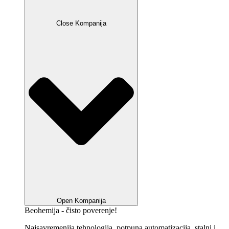
Close Kompanija
Open Kompanija
Beohemija - čisto poverenje!
Najsavremenija tehnologija, potpuna automatizacija, stalni i