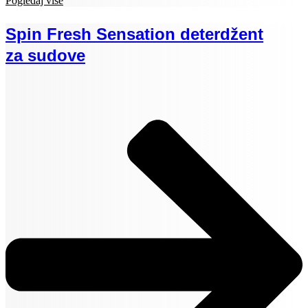
Pogledaj više
Spin Fresh Sensation deterdžent
za sudove