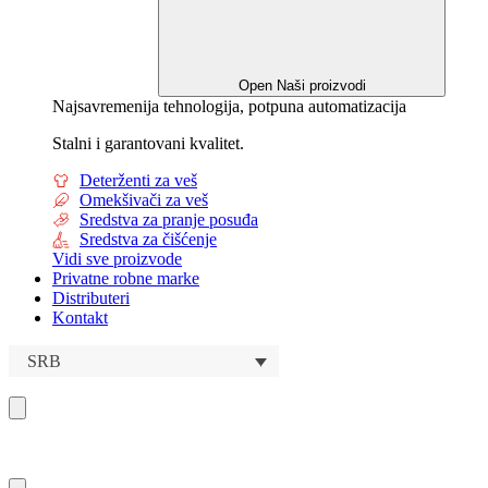
Open Naši proizvodi
Najsavremenija tehnologija, potpuna automatizacija
Stalni i garantovani kvalitet.
Deterženti za veš
Omekšivači za veš
Sredstva za pranje posuđa
Sredstva za čišćenje
Vidi sve proizvode
Privatne robne marke
Distributeri
Kontakt
SRB