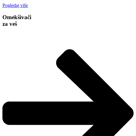
Pogledaj više
Omekšivači
za veš