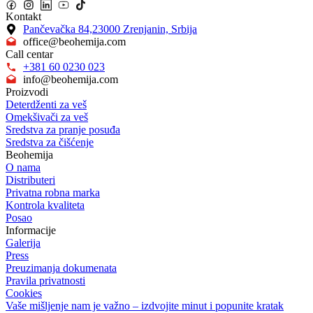
Kontakt
Pančevačka 84,23000 Zrenjanin, Srbija
office@beohemija.com
Call centar
+381 60 0230 023
info@beohemija.com
Proizvodi
Deterdženti za veš
Omekšivači za veš
Sredstva za pranje posuđa
Sredstva za čišćenje
Beohemija
O nama
Distributeri
Privatna robna marka
Kontrola kvaliteta
Posao
Informacije
Galerija
Press
Preuzimanja dokumenata
Pravila privatnosti
Cookies
Vaše mišljenje nam je važno – izdvojite minut i popunite kratak