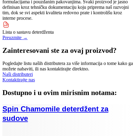
formulacijama i pouzdanim pakovanjima. Svaki proizvod je jasno
definisan kroz tehničku dokumentaciju koju priprema naš razvojni
tim, dok se svi aspekti kvaliteta redovno prate i kontrolišu kroz
interne procese.
Lista o sastavu deterdženta
Preuzmite
→
Zainteresovani ste za ovaj proizvod?
Pogledajte listu naših distributera za više informacija o tome kako ga
možete nabaviti, ili nas kontaktirajte direktno.
Naši distributeri
Kontaktirajte nas
Dostupno i u ovim mirisnim notama:
Spin Chamomile deterdžent za
sudove