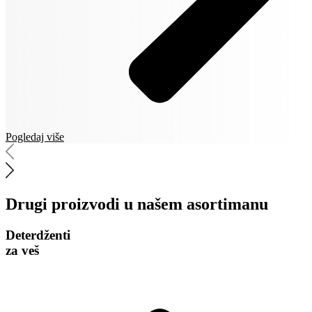
Pogledaj više
Drugi proizvodi u našem asortimanu
Deterdženti
za veš