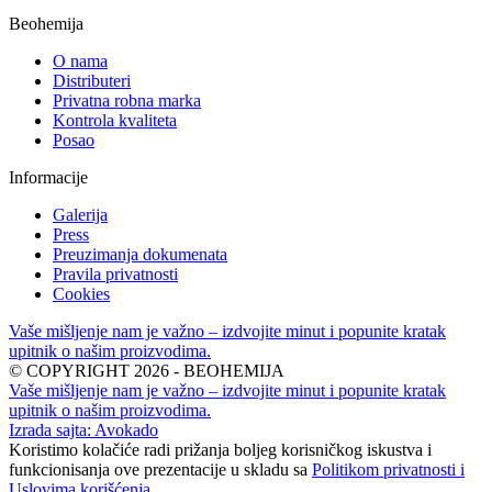
Beohemija
O nama
Distributeri
Privatna robna marka
Kontrola kvaliteta
Posao
Informacije
Galerija
Press
Preuzimanja dokumenata
Pravila privatnosti
Cookies
Vaše mišljenje nam je važno – izdvojite minut i popunite kratak
upitnik o našim proizvodima.
© COPYRIGHT 2026 - BEOHEMIJA
Vaše mišljenje nam je važno – izdvojite minut i popunite kratak
upitnik o našim proizvodima.
Izrada sajta: Avokado
Koristimo kolačiće radi prižanja boljeg korisničkog iskustva i
funkcionisanja ove prezentacije u skladu sa
Politikom privatnosti i
Uslovima korišćenja
.