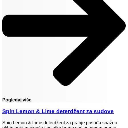
Pogledaj više
Spin Lemon & Lime deterdžent za sudove
Spin Lemon & Lime deterdžent za pranje posuđa snažno
uklanjanja masnoću i ostatke hrane već pri prvom pranju.