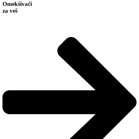
Omekšivači
za veš