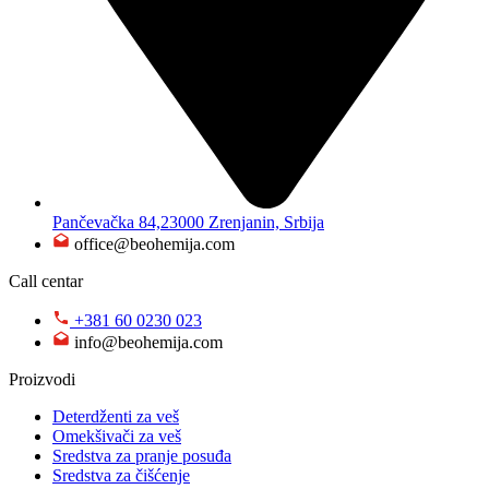
Pančevačka 84,23000 Zrenjanin, Srbija
office@beohemija.com
Call centar
+381 60 0230 023
info@beohemija.com
Proizvodi
Deterdženti za veš
Omekšivači za veš
Sredstva za pranje posuđa
Sredstva za čišćenje