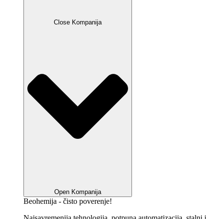
Close Kompanija
Open Kompanija
Beohemija - čisto poverenje!
Najsavremenija tehnologija, potpuna automatizacija, stalni i