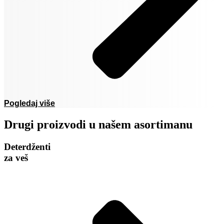
Pogledaj više
Drugi proizvodi u našem asortimanu
Deterdženti
za veš