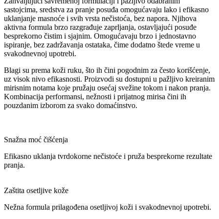
Zahvaljujući savremenoj formulaciji i pažljivo odabranim
sastojcima, sredstva za pranje posuđa omogućavaju lako i efikasno
uklanjanje masnoće i svih vrsta nečistoća, bez napora. Njihova
aktivna formula brzo razgrađuje zaprljanja, ostavljajući posuđe
besprekorno čistim i sjajnim. Omogućavaju brzo i jednostavno
ispiranje, bez zadržavanja ostataka, čime dodatno štede vreme u
svakodnevnoj upotrebi.
Blagi su prema koži ruku, što ih čini pogodnim za često korišćenje,
uz visok nivo efikasnosti. Proizvodi su dostupni u pažljivo kreiranim
mirisnim notama koje pružaju osećaj svežine tokom i nakon pranja.
Kombinacija performansi, nežnosti i prijatnog mirisa čini ih
pouzdanim izborom za svako domaćinstvo.
Snažna moć čišćenja
Efikasno uklanja tvrdokorne nečistoće i pruža besprekorne rezultate
pranja.
Zaštita osetljive kože
Nežna formula prilagođena osetljivoj koži i svakodnevnoj upotrebi.