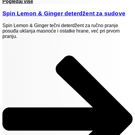
Pogledaj više
Spin Lemon & Ginger deterdžent za sudove
Spin Lemon & Ginger tečni deterdžent za ručno pranje
posuđa uklanja masnoće i ostatke hrane, već pri prvom
pranju.