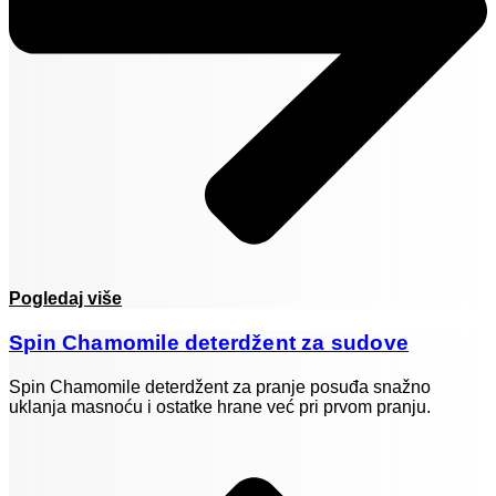
Pogledaj više
Spin Chamomile deterdžent za sudove
Spin Chamomile deterdžent za pranje posuđa snažno
uklanja masnoću i ostatke hrane već pri prvom pranju.