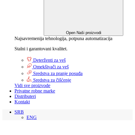
Open Naši proizvodi
Najsavremenija tehnologija, potpuna automatizacija
Stalni i garantovani kvalitet.
Deterženti za veš
Omekšivači za veš
Sredstva za pranje posuđa
Sredstva za čišćenje
Vidi sve proizvode
Privatne robne marke
Distributeri
Kontakt
SRB
ENG