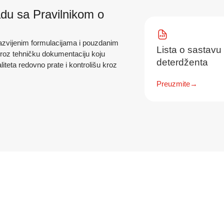
adu sa Pravilnikom o
razvijenim formulacijama i pouzdanim
Lista o sastavu
kroz tehničku dokumentaciju koju
deterdženta
liteta redovno prate i kontrolišu kroz
Preuzmite
→