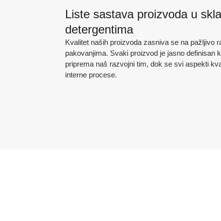
Liste sastava proizvoda u skl
detergentima
Kvalitet naših proizvoda zasniva se na pažljivo 
pakovanjima. Svaki proizvod je jasno definisan 
priprema naš razvojni tim, dok se svi aspekti kva
interne procese.