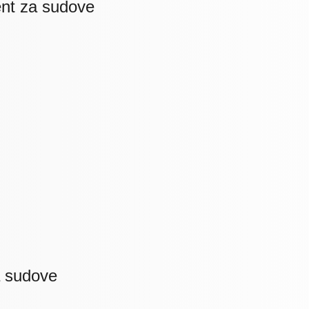
nt za sudove
a sudove