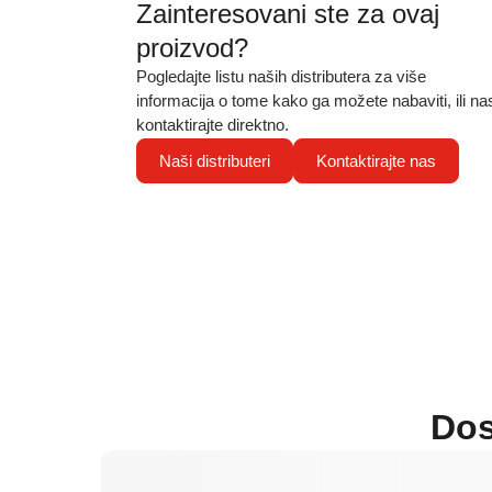
Zainteresovani ste za ovaj
proizvod?
Pogledajte listu naših distributera za više
informacija o tome kako ga možete nabaviti, ili na
kontaktirajte direktno.
Naši distributeri
Kontaktirajte nas
Dos