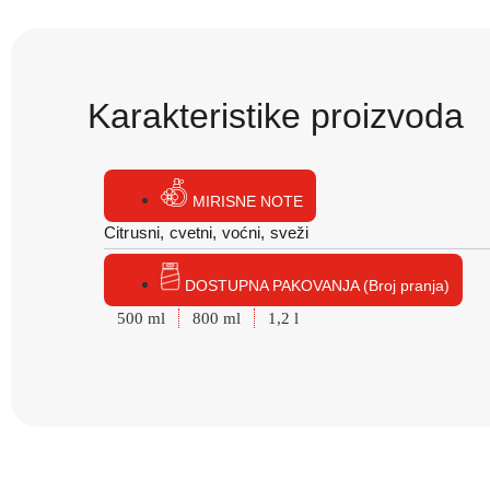
Karakteristike proizvoda
MIRISNE NOTE
Citrusni, cvetni, voćni, sveži
DOSTUPNA PAKOVANJA (Broj pranja)
500 ml
800 ml
1,2 l