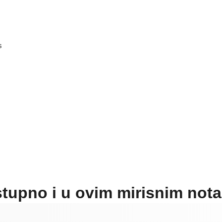
s
tupno i u ovim mirisnim not