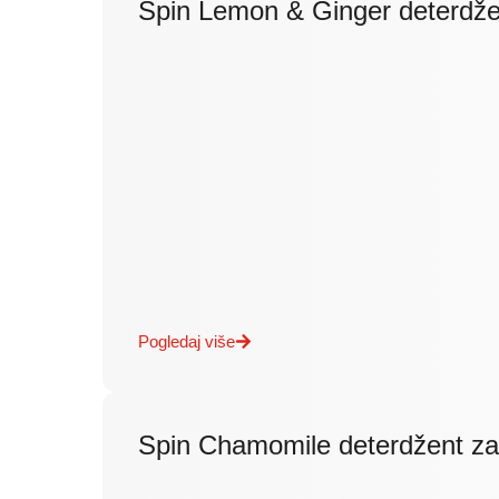
Spin Lemon & Ginger deterdže
Pogledaj više
Spin Chamomile deterdžent z