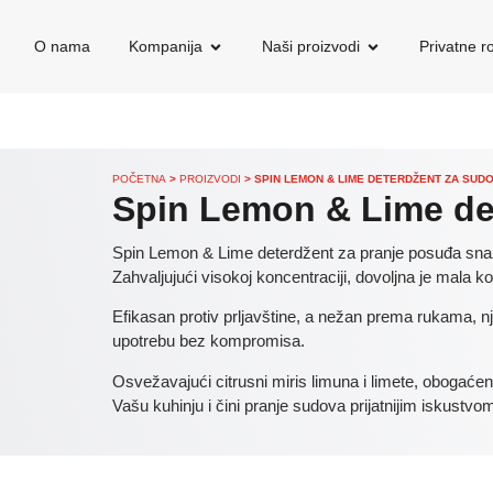
O nama
Kompanija
Naši proizvodi
Privatne 
POČETNA
>
PROIZVODI
>
SPIN LEMON & LIME DETERDŽENT ZA SUD
Spin Lemon & Lime de
Spin Lemon & Lime deterdžent za pranje posuđa snaž
Zahvaljujući visokoj koncentraciji, dovoljna je mala k
Efikasan protiv prljavštine, a nežan prema rukama, 
upotrebu bez kompromisa.
Osvežavajući citrusni miris limuna i limete, obogaće
Vašu kuhinju i čini pranje sudova prijatnijim iskustvo