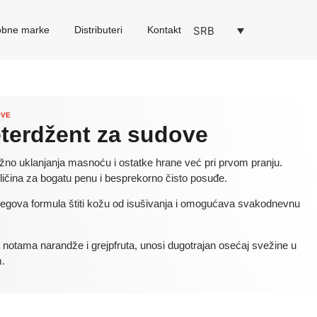
SRB
robne marke
Distributeri
Kontakt
OVE
terdžent za sudove
no uklanjanja masnoću i ostatke hrane već pri prvom pranju.
oličina za bogatu penu i besprekorno čisto posuđe.
njegova formula štiti kožu od isušivanja i omogućava svakodnevnu
n notama narandže i grejpfruta, unosi dugotrajan osećaj svežine u
m.